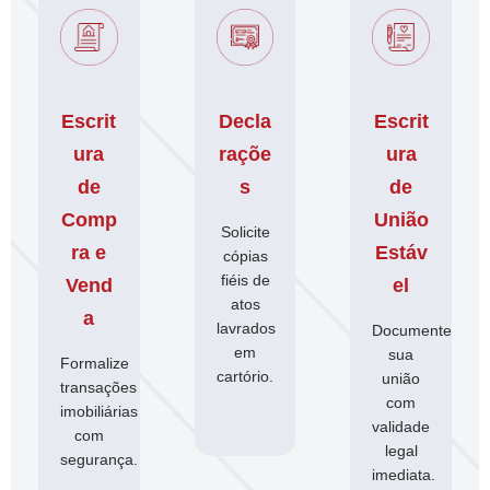
Escrit
Decla
Escrit
ura
raçõe
ura
de
s
de
Comp
União
Solicite
ra e
Estáv
cópias
fiéis de
Vend
el
atos
a
lavrados
Documente
em
sua
Formalize
cartório.
união
transações
com
imobiliárias
validade
com
legal
segurança.
imediata.