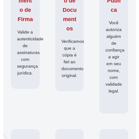
ment
o de
Públi
o de
Docu
ca
Firma
ment
Você
os
autoriza
Valide a
alguém
autenticidade
Verificamos
de
de
que a
confiança
assinaturas
cópia é
a agir
com
fiel ao
em seu
segurança
documento
nome,
jurídica.
original.
com
validade
legal.