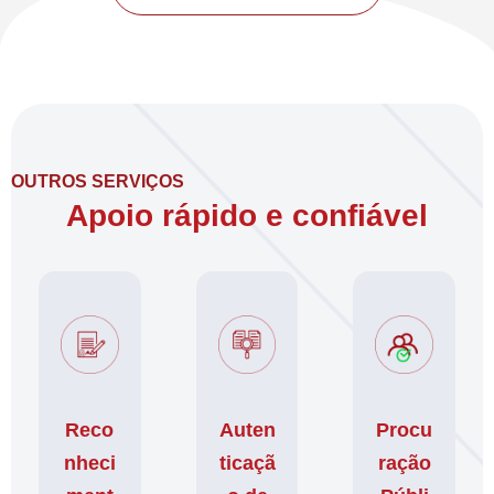
OUTROS SERVIÇOS
Apoio rápido e confiável
Reco
Auten
Procu
nheci
ticaçã
ração